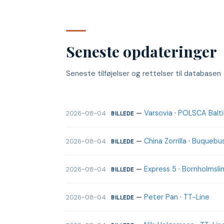
Seneste opdateringer
Seneste tilføjelser og rettelser til databasen
—
Varsovia
·
POLSCA Baltic
2026-08-04
BILLEDE
—
China Zorrilla
·
Buquebu
2026-08-04
BILLEDE
—
Express 5
·
Bornholmslin
2026-08-04
BILLEDE
—
Peter Pan
·
TT-Line
2026-08-04
BILLEDE