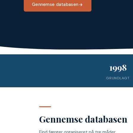
Gennemse databasen
1998
GRUNDLAGT
Gennemse databasen
Find færger organiseret på tre måder