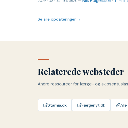
—
Nils Holgersson
·
TT-Lin
2026-08-04
BILLEDE
Se alle opdateringer →
Relaterede websteder
Andre ressourcer for færge- og skibsentusia
Starnia.dk
Færgenyt.dk
Alle