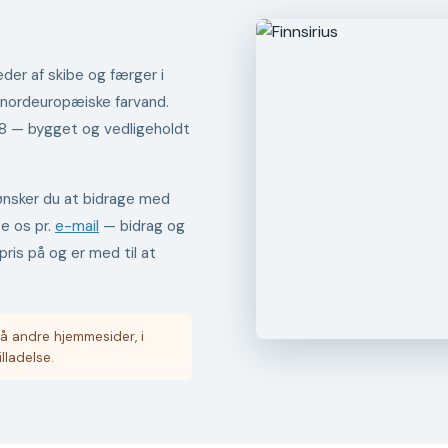
der af skibe og færger i
 nordeuropæiske farvand.
98 — bygget og vedligeholdt
er ønsker du at bidrage med
te os pr.
e-mail
— bidrag og
pris på og er med til at
å andre hjemmesider, i
illadelse.