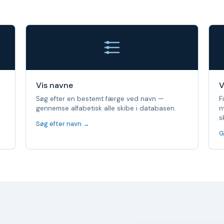
Vis navne
V
Søg efter en bestemt færge ved navn —
F
gennemse alfabetisk alle skibe i databasen.
n
s
Søg efter navn →
G