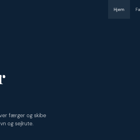
Hjem
F
r
ver færger og skibe
vn og sejlrute.