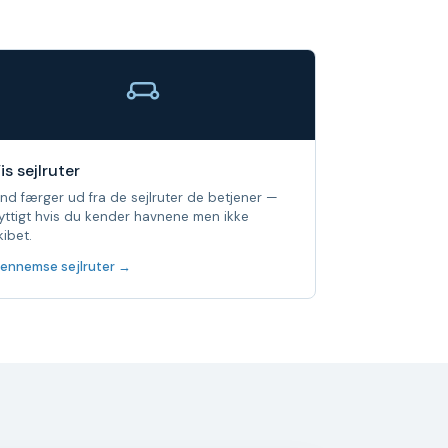
is sejlruter
ind færger ud fra de sejlruter de betjener —
yttigt hvis du kender havnene men ikke
kibet.
ennemse sejlruter →