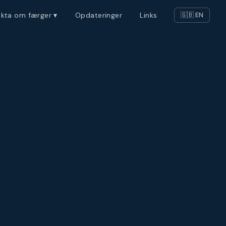
akta om færger ▾
Opdateringer
Links
🇬🇧 EN