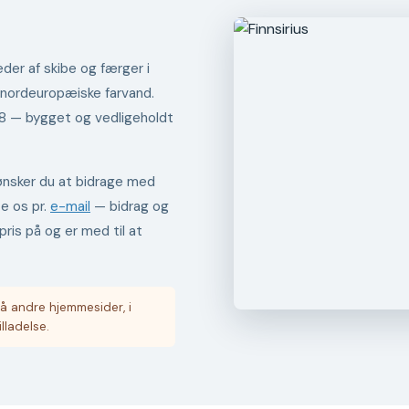
der af skibe og færger i
 nordeuropæiske farvand.
98 — bygget og vedligeholdt
er ønsker du at bidrage med
te os pr.
e-mail
— bidrag og
pris på og er med til at
å andre hjemmesider, i
illadelse.