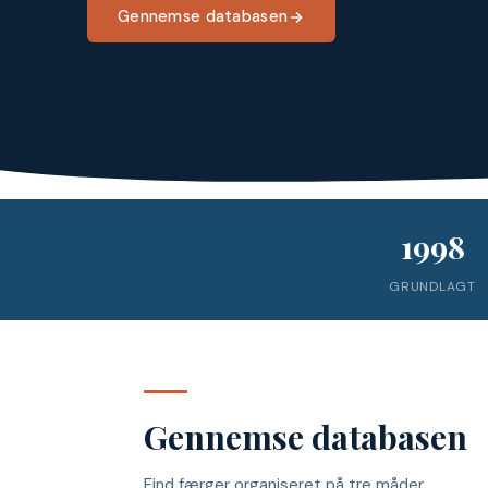
Gennemse databasen
1998
GRUNDLAGT
Gennemse databasen
Find færger organiseret på tre måder