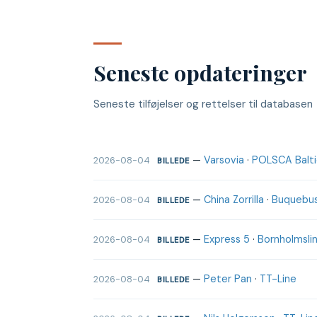
Seneste opdateringer
Seneste tilføjelser og rettelser til databasen
—
Varsovia
·
POLSCA Baltic
2026-08-04
BILLEDE
—
China Zorrilla
·
Buquebu
2026-08-04
BILLEDE
—
Express 5
·
Bornholmslin
2026-08-04
BILLEDE
—
Peter Pan
·
TT-Line
2026-08-04
BILLEDE