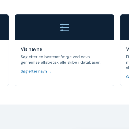
Vis navne
V
Søg efter en bestemt færge ved navn —
F
gennemse alfabetisk alle skibe i databasen.
n
s
Søg efter navn →
G