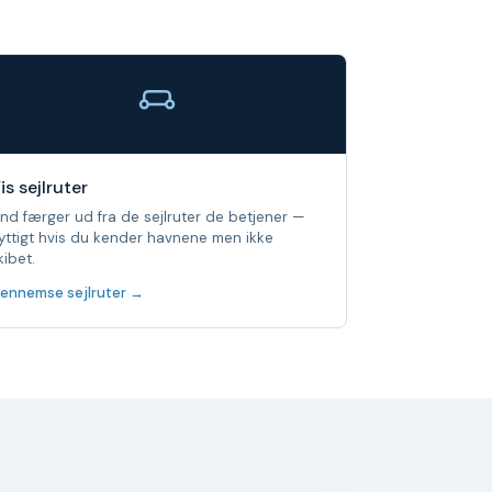
is sejlruter
ind færger ud fra de sejlruter de betjener —
yttigt hvis du kender havnene men ikke
kibet.
ennemse sejlruter →