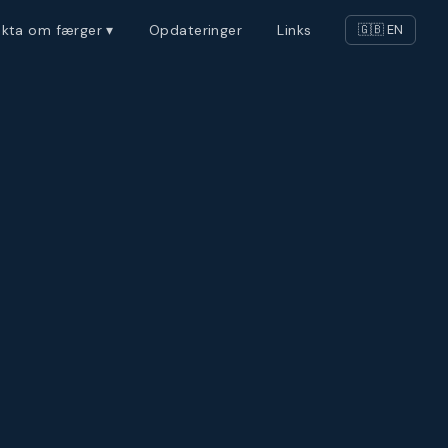
akta om færger ▾
Opdateringer
Links
🇬🇧 EN