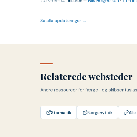
—
Nils Holgersson
·
TT-Lin
2026-08-04
BILLEDE
Se alle opdateringer →
Relaterede websteder
Andre ressourcer for færge- og skibsentusia
Starnia.dk
Færgenyt.dk
Alle