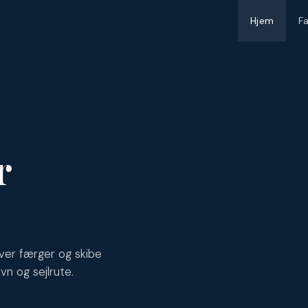
Hjem
F
r
ver færger og skibe
vn og sejlrute.