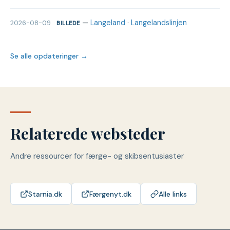
—
Langeland
·
Langelandslinjen
2026-08-09
BILLEDE
Se alle opdateringer →
Relaterede websteder
Andre ressourcer for færge- og skibsentusiaster
Starnia.dk
Færgenyt.dk
Alle links