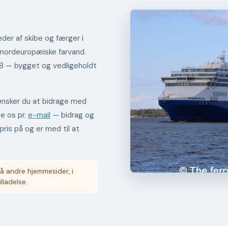
der af skibe og færger i
 nordeuropæiske farvand.
98 — bygget og vedligeholdt
er ønsker du at bidrage med
te os pr.
e-mail
— bidrag og
pris på og er med til at
å andre hjemmesider, i
illadelse.