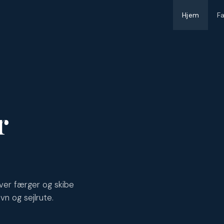
Hjem
F
r
ver færger og skibe
vn og sejlrute.