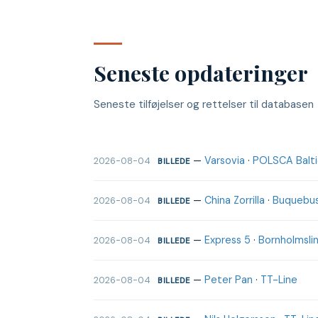
Seneste opdateringer
Seneste tilføjelser og rettelser til databasen
—
Varsovia
·
POLSCA Baltic
2026-08-04
BILLEDE
—
China Zorrilla
·
Buquebu
2026-08-04
BILLEDE
—
Express 5
·
Bornholmslin
2026-08-04
BILLEDE
—
Peter Pan
·
TT-Line
2026-08-04
BILLEDE