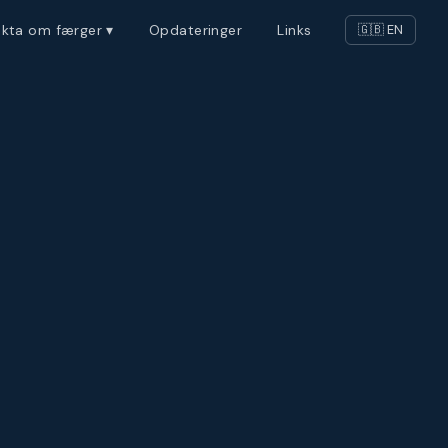
akta om færger ▾
Opdateringer
Links
🇬🇧 EN