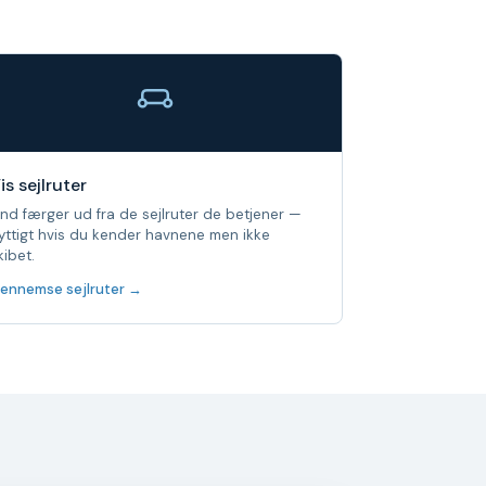
is sejlruter
ind færger ud fra de sejlruter de betjener —
yttigt hvis du kender havnene men ikke
kibet.
ennemse sejlruter →