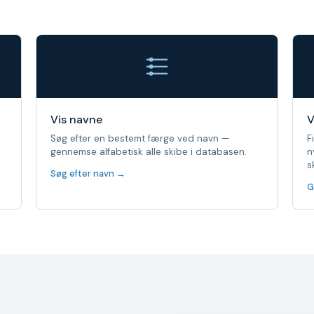
Vis navne
V
Søg efter en bestemt færge ved navn —
F
gennemse alfabetisk alle skibe i databasen.
n
s
Søg efter navn →
G