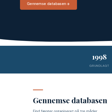
Gennemse databasen
1998
GRUNDLAGT
Gennemse databasen
Find færger organiseret på tre måder