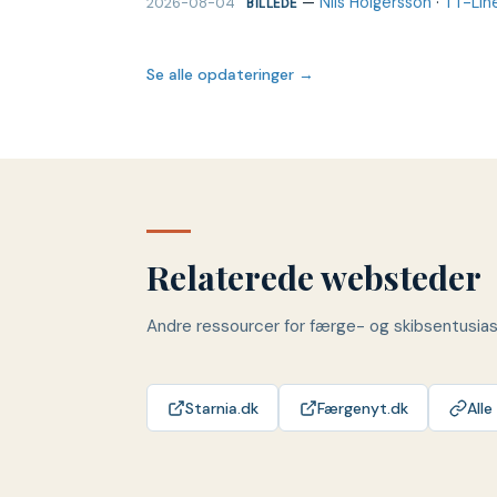
—
Nils Holgersson
·
TT-Lin
2026-08-04
BILLEDE
Se alle opdateringer →
Relaterede websteder
Andre ressourcer for færge- og skibsentusia
Starnia.dk
Færgenyt.dk
Alle