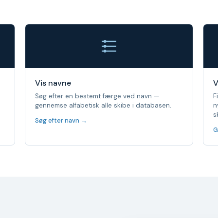
Vis navne
V
Søg efter en bestemt færge ved navn —
F
gennemse alfabetisk alle skibe i databasen.
n
s
Søg efter navn →
G