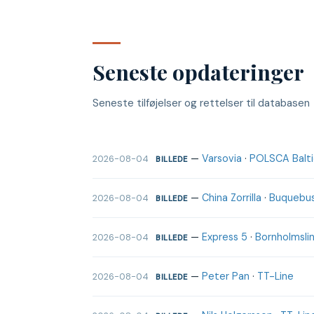
Seneste opdateringer
Seneste tilføjelser og rettelser til databasen
—
Varsovia
·
POLSCA Baltic
2026-08-04
BILLEDE
—
China Zorrilla
·
Buquebu
2026-08-04
BILLEDE
—
Express 5
·
Bornholmslin
2026-08-04
BILLEDE
—
Peter Pan
·
TT-Line
2026-08-04
BILLEDE