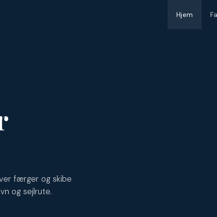
Hjem
F
r
ver færger og skibe
vn og sejlrute.