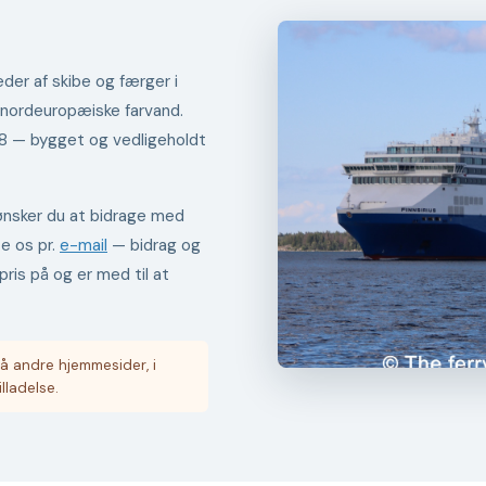
der af skibe og færger i
 nordeuropæiske farvand.
98 — bygget og vedligeholdt
er ønsker du at bidrage med
te os pr.
e-mail
— bidrag og
pris på og er med til at
å andre hjemmesider, i
illadelse.