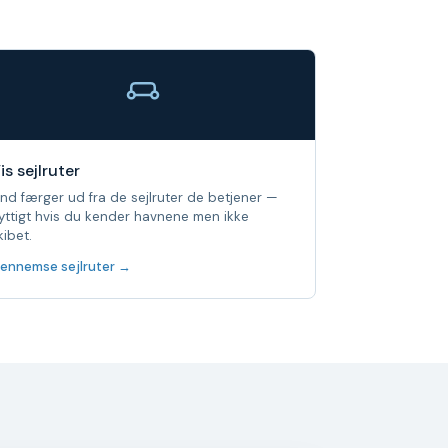
is sejlruter
ind færger ud fra de sejlruter de betjener —
yttigt hvis du kender havnene men ikke
kibet.
ennemse sejlruter →