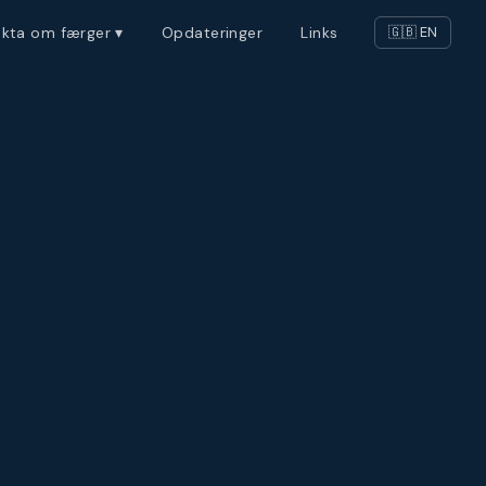
akta om færger ▾
Opdateringer
Links
🇬🇧 EN