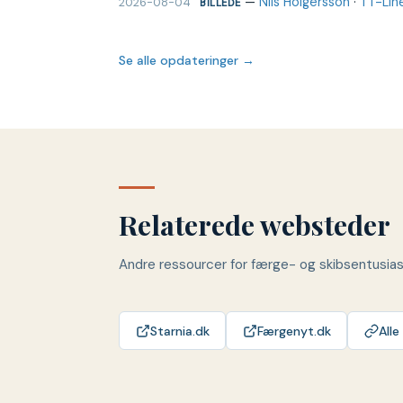
—
Nils Holgersson
·
TT-Lin
2026-08-04
BILLEDE
Se alle opdateringer →
Relaterede websteder
Andre ressourcer for færge- og skibsentusia
Starnia.dk
Færgenyt.dk
Alle