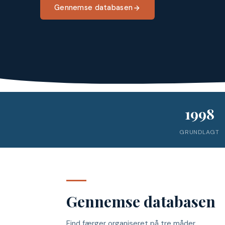
Gennemse databasen
1998
GRUNDLAGT
Gennemse databasen
Find færger organiseret på tre måder