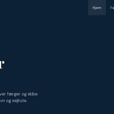
Hjem
F
r
ver færger og skibe
vn og sejlrute.