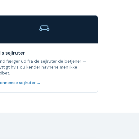
is sejlruter
ind færger ud fra de sejlruter de betjener —
yttigt hvis du kender havnene men ikke
kibet.
ennemse sejlruter →