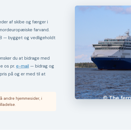
der af skibe og færger i
 nordeuropæiske farvand.
98 — bygget og vedligeholdt
er ønsker du at bidrage med
te os pr.
e-mail
— bidrag og
pris på og er med til at
å andre hjemmesider, i
illadelse.