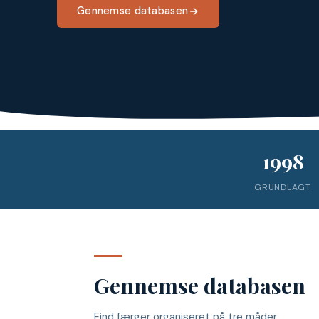
Gennemse databasen
1998
GRUNDLAGT
Gennemse databasen
Find færger organiseret på tre måder