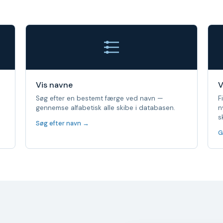
Vis navne
V
Søg efter en bestemt færge ved navn —
F
gennemse alfabetisk alle skibe i databasen.
n
s
Søg efter navn →
G