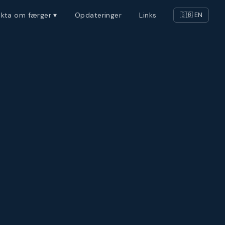
akta om færger ▾
Opdateringer
Links
🇬🇧 EN