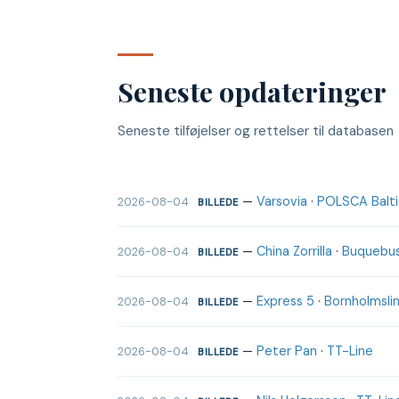
Seneste opdateringer
Seneste tilføjelser og rettelser til databasen
—
Varsovia
·
POLSCA Baltic
2026-08-04
BILLEDE
—
China Zorrilla
·
Buquebu
2026-08-04
BILLEDE
—
Express 5
·
Bornholmslin
2026-08-04
BILLEDE
—
Peter Pan
·
TT-Line
2026-08-04
BILLEDE