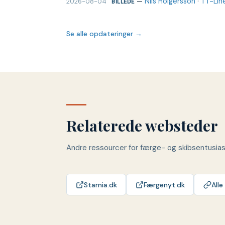
—
Nils Holgersson
·
TT-Lin
2026-08-04
BILLEDE
Se alle opdateringer →
Relaterede websteder
Andre ressourcer for færge- og skibsentusia
Starnia.dk
Færgenyt.dk
Alle