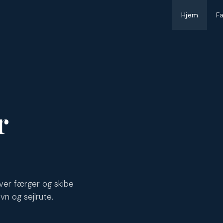
Hjem
F
r
ver færger og skibe
vn og sejlrute.