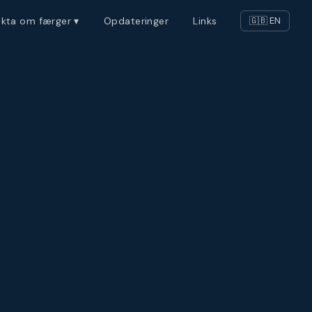
akta om færger ▾
Opdateringer
Links
🇬🇧 EN