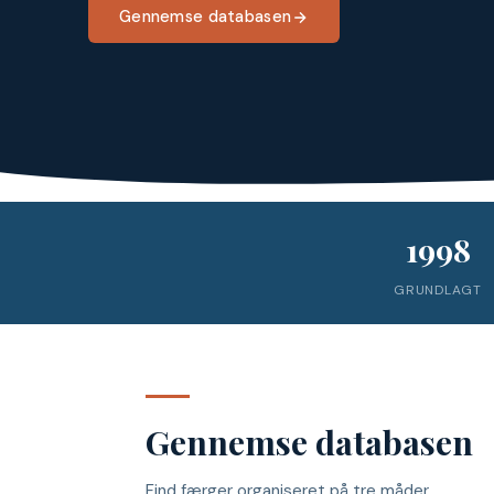
Gennemse databasen
1998
GRUNDLAGT
Gennemse databasen
Find færger organiseret på tre måder