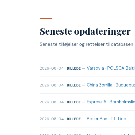
Seneste opdateringer
Seneste tilføjelser og rettelser til databasen
—
Varsovia
·
POLSCA Baltic
2026-08-04
BILLEDE
—
China Zorrilla
·
Buquebu
2026-08-04
BILLEDE
—
Express 5
·
Bornholmslin
2026-08-04
BILLEDE
—
Peter Pan
·
TT-Line
2026-08-04
BILLEDE