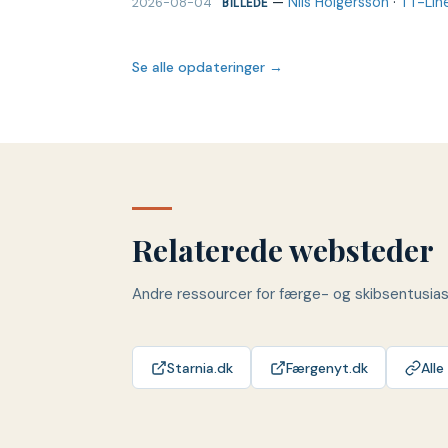
—
Nils Holgersson
·
TT-Lin
2026-08-04
BILLEDE
Se alle opdateringer →
Relaterede websteder
Andre ressourcer for færge- og skibsentusia
Starnia.dk
Færgenyt.dk
Alle