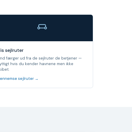
is sejlruter
ind færger ud fra de sejlruter de betjener —
yttigt hvis du kender havnene men ikke
kibet.
ennemse sejlruter →