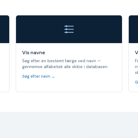
Vis navne
V
Søg efter en bestemt færge ved navn —
F
gennemse alfabetisk alle skibe i databasen.
n
s
Søg efter navn →
G