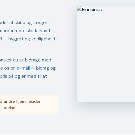
der af skibe og færger i
 nordeuropæiske farvand.
98 — bygget og vedligeholdt
er ønsker du at bidrage med
te os pr.
e-mail
— bidrag og
pris på og er med til at
å andre hjemmesider, i
illadelse.