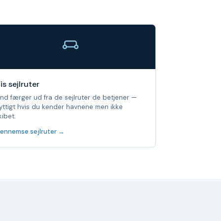
is sejlruter
ind færger ud fra de sejlruter de betjener —
yttigt hvis du kender havnene men ikke
kibet.
ennemse sejlruter →