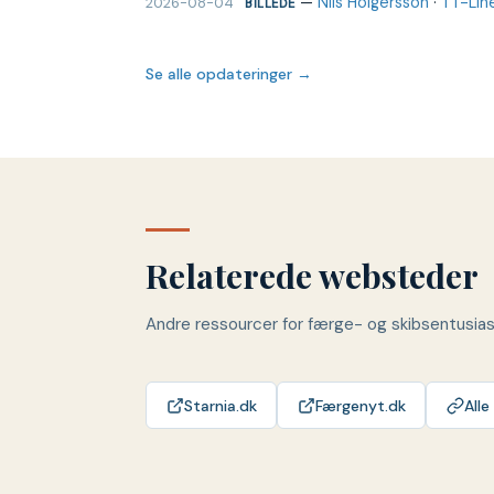
—
Nils Holgersson
·
TT-Lin
2026-08-04
BILLEDE
Se alle opdateringer →
Relaterede websteder
Andre ressourcer for færge- og skibsentusia
Starnia.dk
Færgenyt.dk
Alle