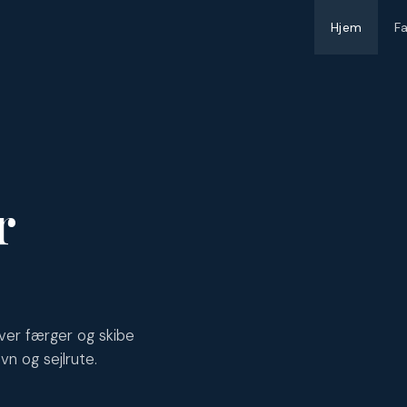
Hjem
F
r
ver færger og skibe
vn og sejlrute.