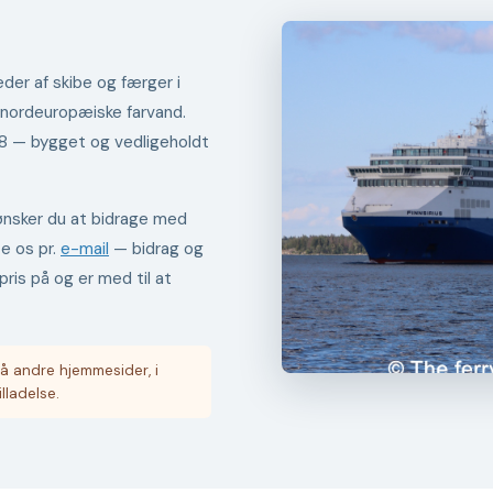
der af skibe og færger i
 nordeuropæiske farvand.
98 — bygget og vedligeholdt
er ønsker du at bidrage med
te os pr.
e-mail
— bidrag og
pris på og er med til at
å andre hjemmesider, i
illadelse.