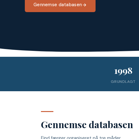
Gennemse databasen
1998
GRUNDLAGT
Gennemse databasen
Find færger organiseret på tre måder