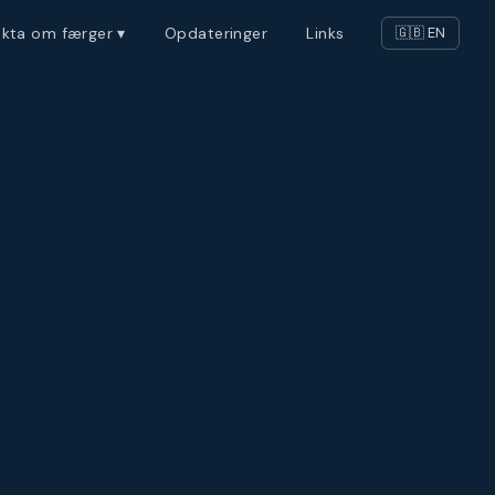
akta om færger ▾
Opdateringer
Links
🇬🇧 EN