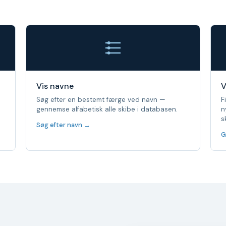
Vis navne
V
Søg efter en bestemt færge ved navn —
F
gennemse alfabetisk alle skibe i databasen.
n
s
Søg efter navn →
G