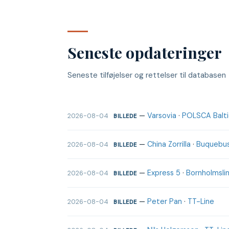
Seneste opdateringer
Seneste tilføjelser og rettelser til databasen
—
Varsovia
·
POLSCA Baltic
2026-08-04
BILLEDE
—
China Zorrilla
·
Buquebu
2026-08-04
BILLEDE
—
Express 5
·
Bornholmslin
2026-08-04
BILLEDE
—
Peter Pan
·
TT-Line
2026-08-04
BILLEDE