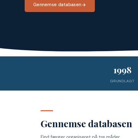
Gennemse databasen
1998
GRUNDLAGT
Gennemse databasen
Find færger organiseret på tre måder