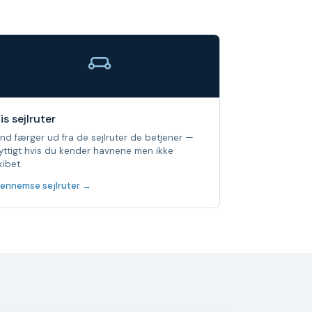
is sejlruter
ind færger ud fra de sejlruter de betjener —
yttigt hvis du kender havnene men ikke
kibet.
ennemse sejlruter →