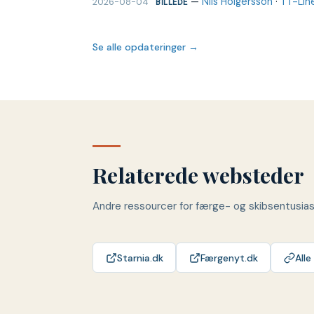
—
Nils Holgersson
·
TT-Lin
2026-08-04
BILLEDE
Se alle opdateringer →
Relaterede websteder
Andre ressourcer for færge- og skibsentusia
Starnia.dk
Færgenyt.dk
Alle