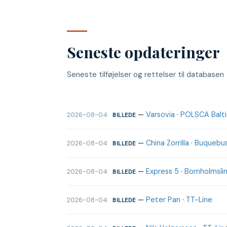
Seneste opdateringer
Seneste tilføjelser og rettelser til databasen
—
Varsovia
·
POLSCA Baltic
2026-08-04
BILLEDE
—
China Zorrilla
·
Buquebu
2026-08-04
BILLEDE
—
Express 5
·
Bornholmslin
2026-08-04
BILLEDE
—
Peter Pan
·
TT-Line
2026-08-04
BILLEDE