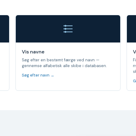
Vis navne
V
Søg efter en bestemt færge ved navn —
F
gennemse alfabetisk alle skibe i databasen.
n
s
Søg efter navn →
G