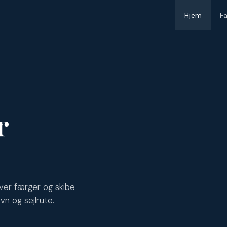
Hjem
F
r
ver færger og skibe
vn og sejlrute.