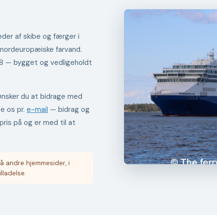
der af skibe og færger i
 nordeuropæiske farvand.
98 — bygget og vedligeholdt
er ønsker du at bidrage med
te os pr.
e-mail
— bidrag og
pris på og er med til at
å andre hjemmesider, i
illadelse.