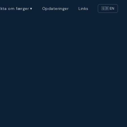
akta om færger ▾
Opdateringer
Links
🇬🇧 EN