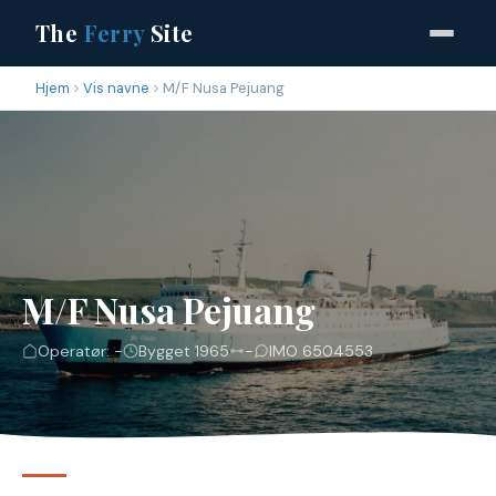
The
Ferry
Site
Hjem
Vis navne
M/F Nusa Pejuang
M/F Nusa Pejuang
Operatør: -
Bygget 1965
-
IMO 6504553