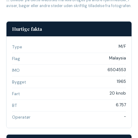
aviser, bøger eller andre steder uden skriftlig tilladelse fra fotografen.
Hurtige fakta
M/F
Type
Malaysia
Flag
6504553
IMO
1965
Bygget
20 knob
Fart
6.757
BT
-
Operatør