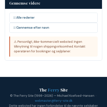
Gennemse videre
Alle rederier
Gennemse efter navn
⚠ Personligt, ikke-kommercielt websted. Ingen
tilknytning til nogen shippingvirksomhed. Kontakt
operatøren for bookinger og sejlplaner.
The
Ferry
Site
© The Ferry Site (1998–2026) — Michael Koefoed-Hansen ·
webmaster@ferry-site.dk
Dette websted har ingen forbindelse til de nævnte selskaber.