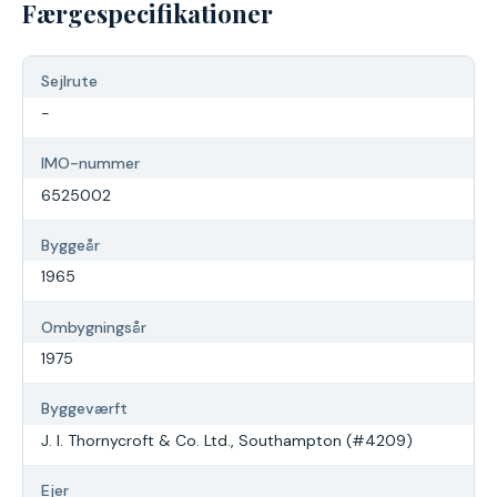
Færgespecifikationer
Sejlrute
-
IMO-nummer
6525002
Byggeår
1965
Ombygningsår
1975
Byggeværft
J. I. Thornycroft & Co. Ltd., Southampton (#4209)
Ejer