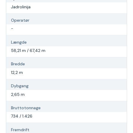
Jadrolinija
Operatør
-
Længde
58,21 m / 67,42 m
Bredde
12,2 m
Dybgang
2,65 m
Bruttotonnage
734 / 1.426
Fremdrift