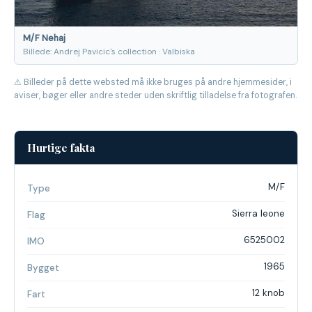
M/F Nehaj
Billede: Andrej Pavicic's collection · Valbiska
⚠ Billeder på dette websted må ikke bruges på andre hjemmesider, i
aviser, bøger eller andre steder uden skriftlig tilladelse fra fotografen.
Hurtige fakta
M/F
Type
Sierra leone
Flag
6525002
IMO
1965
Bygget
12 knob
Fart