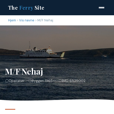
The
Ferry
Site
Hjem
Vis navne
M/F Nehaj
M/F Nehaj
Operatør: -
Bygget 1965
-
IMO 6525002