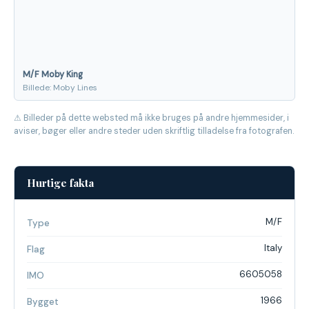
M/F Moby King
Billede: Moby Lines
⚠ Billeder på dette websted må ikke bruges på andre hjemmesider, i
aviser, bøger eller andre steder uden skriftlig tilladelse fra fotografen.
Hurtige fakta
M/F
Type
Italy
Flag
6605058
IMO
1966
Bygget