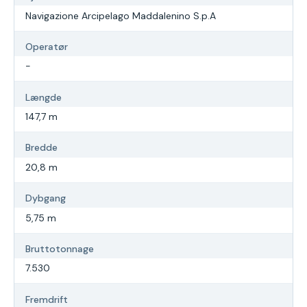
Navigazione Arcipelago Maddalenino S.p.A
Operatør
-
Længde
147,7 m
Bredde
20,8 m
Dybgang
5,75 m
Bruttotonnage
7.530
Fremdrift