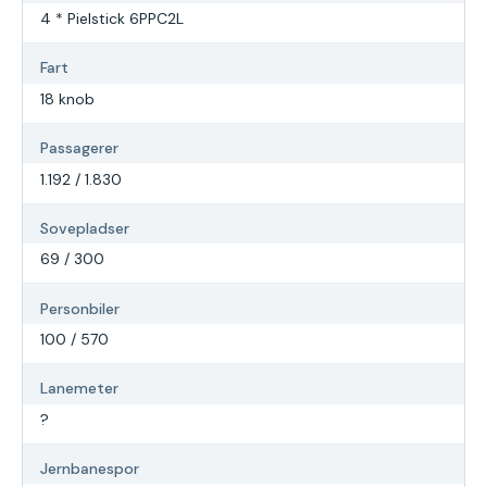
4 * Pielstick 6PPC2L
Fart
18 knob
Passagerer
1.192 / 1.830
Sovepladser
69 / 300
Personbiler
100 / 570
Lanemeter
?
Jernbanespor