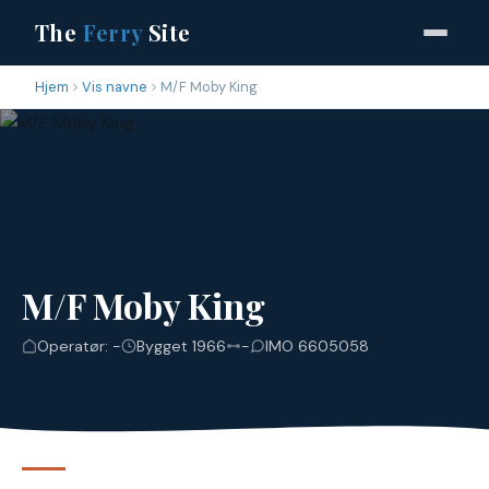
The
Ferry
Site
Hjem
Vis navne
M/F Moby King
M/F Moby King
Operatør: -
Bygget 1966
-
IMO 6605058