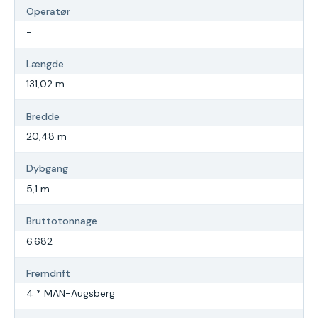
Operatør
-
Længde
131,02 m
Bredde
20,48 m
Dybgang
5,1 m
Bruttotonnage
6.682
Fremdrift
4 * MAN-Augsberg