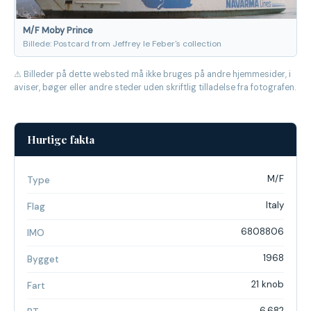
M/F Moby Prince
Billede: Postcard from Jeffrey le Feber's collection
⚠ Billeder på dette websted må ikke bruges på andre hjemmesider, i
aviser, bøger eller andre steder uden skriftlig tilladelse fra fotografen.
Hurtige fakta
M/F
Type
Italy
Flag
6808806
IMO
1968
Bygget
21 knob
Fart
6.682