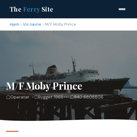
The
Ferry
Site
Hjem
Vis navne
M/F Moby Prince
M/F Moby Prince
Operatør: -
Bygget 1968
-
IMO 6808806