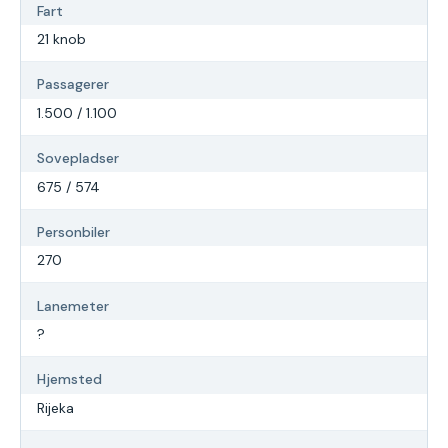
Fart
21 knob
Passagerer
1.500 / 1.100
Sovepladser
675 / 574
Personbiler
270
Lanemeter
?
Hjemsted
Rijeka