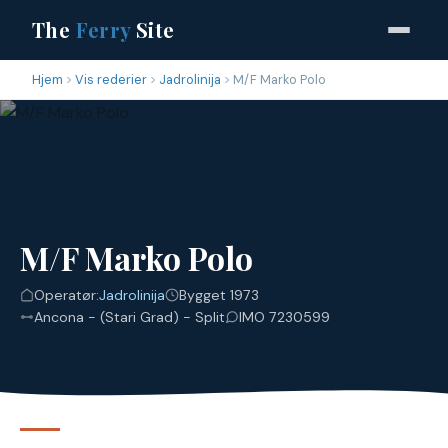
The
Ferry
Site
Hjem
Vis rederier
Jadrolinija
M/F Marko Polo
M/F Marko Polo
Operatør:
Jadrolinija
Bygget 1973
Ancona - (Stari Grad) - Split
IMO 7230599