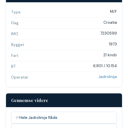
M/F
Type
Croatia
Flag
7230599
IMO
1973
Bygget
21 knob
Fart
6.801 / 10.154
BT
Jadrolinija
Operatør
Gennemse videre
Hele Jadrolinija flåde