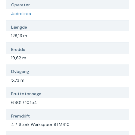
Operatør
Jadrolinija
Længde
128,13 m
Bredde
19,62 m
Dybgang
5,73 m
Bruttotonnage
6.801 / 10.154
Fremdrift
4 * Stork Werkspoor 8TM410