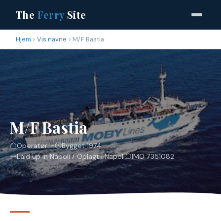
The
Ferry
Site
Hjem
Vis navne
M/F Bastia
M/F Bastia
Operatør: -
Bygget 1974
Laid up in Napoli / Oplagt i Napoli
IMO 7351082