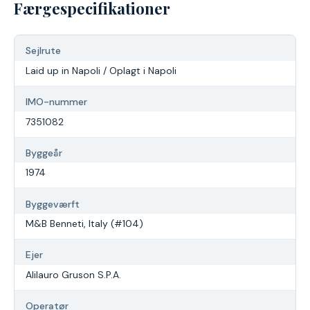
Færgespecifikationer
Sejlrute
Laid up in Napoli / Oplagt i Napoli
IMO-nummer
7351082
Byggeår
1974
Byggeværft
M&B Benneti, Italy (#104)
Ejer
Alilauro Gruson S.P.A.
Operatør