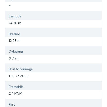
-
Længde
74,76 m
Bredde
12,53 m
Dybgang
3,31 m
Bruttotonnage
1.936 / 2.033
Fremdrift
2 * MVM
Fart