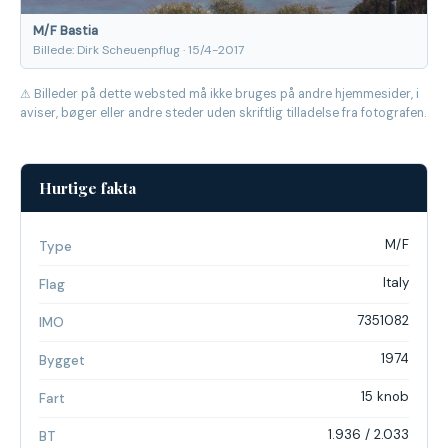
M/F Bastia
Billede: Dirk Scheuenpflug · 15/4-2017
⚠ Billeder på dette websted må ikke bruges på andre hjemmesider, i
aviser, bøger eller andre steder uden skriftlig tilladelse fra fotografen.
Hurtige fakta
M/F
Type
Italy
Flag
7351082
IMO
1974
Bygget
15 knob
Fart
1.936 / 2.033
BT