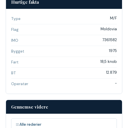
Hurtige fakta
M/F
Type
Moldovia
Flag
7361582
IMO
1975
Bygget
18,5 knob
Fart
12.879
BT
-
Operatør
Gennemse videre
Alle rederier