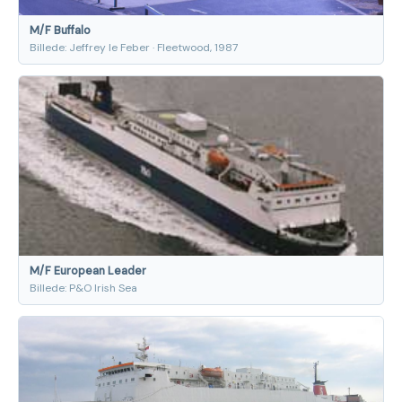
M/F Buffalo
Billede: Jeffrey le Feber · Fleetwood, 1987
M/F European Leader
Billede: P&O Irish Sea