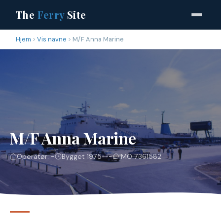
The
Ferry
Site
Hjem
Vis navne
M/F Anna Marine
M/F Anna Marine
Operatør: -
Bygget 1975
-
IMO 7361582