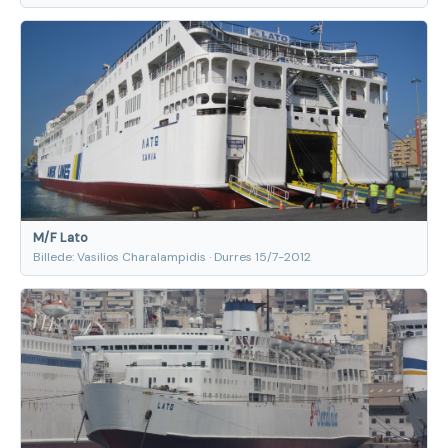
M/F Lato
Billede: Vasilios Charalampidis · Durres 15/7-2012