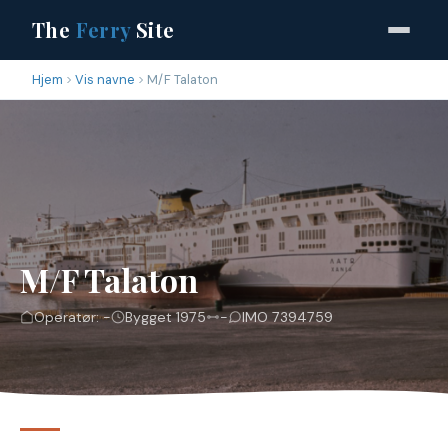
The
Ferry
Site
Hjem
Vis navne
M/F Talaton
M/F Talaton
Operatør: -
Bygget 1975
-
IMO 7394759