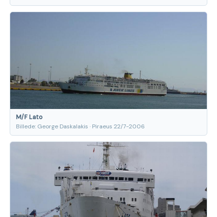
M/F Lato
Billede: George Daskalakis · Piraeus 22/7-2006