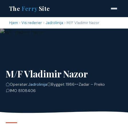
The
Ferry
Site
Hjem
Vis rederier
Jadrolinija
M/F Vladimir Nazor
M/F Vladimir Nazor
Operatør:
Jadrolinija
Bygget 1986
Zadar – Preko
IMO 8108406