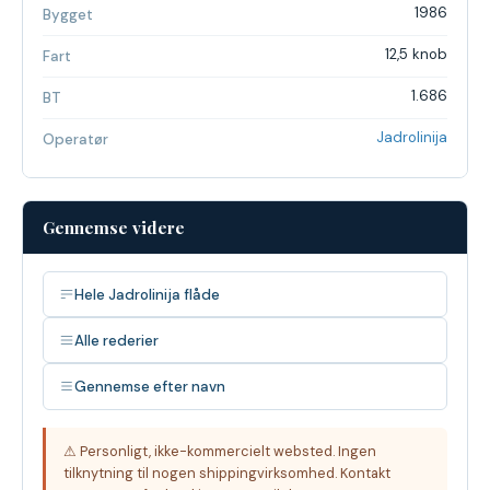
1986
Bygget
12,5 knob
Fart
1.686
BT
Jadrolinija
Operatør
Gennemse videre
Hele Jadrolinija flåde
Alle rederier
Gennemse efter navn
⚠ Personligt, ikke-kommercielt websted. Ingen
tilknytning til nogen shippingvirksomhed. Kontakt