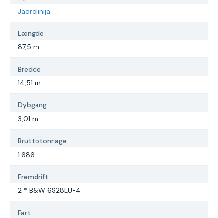
Jadrolinija
Længde
87,5 m
Bredde
14,51 m
Dybgang
3,01 m
Bruttotonnage
1.686
Fremdrift
2 * B&W 6S28LU-4
Fart