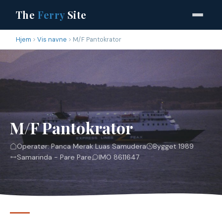
The
Ferry
Site
Hjem
Vis navne
M/F Pantokrator
M/F Pantokrator
Operatør: Panca Merak Luas Samudera
Bygget 1989
Samarinda - Pare Pare
IMO 8611647