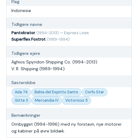
Flag
Indonesia
Tidligere navne
Pantokrator
(1994-2013) — Express Lines
Superflex Foxtrot
(1989-1994)
Tidligere ejere
Aghios Spyridon Shipping Co. (1994-2013)
V. R. Shipping (1989-1994)
Søsterskibe
Ada 74
Bahia del Espiritu Santo
Corfu Star
Gitte 3
Mercandia IV
Victorious 5
Bemærkninger
Ombygget (1994-1996) med ny forstavn, nye motorer
og kabiner på øvre bildæk.