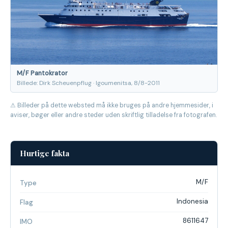
M/F Pantokrator
Billede: Dirk Scheuenpflug · Igoumenitsa, 8/8-2011
⚠ Billeder på dette websted må ikke bruges på andre hjemmesider, i
aviser, bøger eller andre steder uden skriftlig tilladelse fra fotografen.
Hurtige fakta
M/F
Type
Indonesia
Flag
8611647
IMO