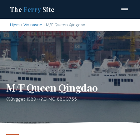
The
Ferry
Site
Hjem
Vis navne
M/F Queen Qingdao
M/F Queen Qingdao
Bygget 1989
?
IMO 8800755