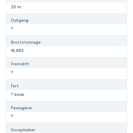
25 m
Dybgang
?
Bruttotonnage
16.485
Fremdrift
?
Fart
? knob
Passagerer
?
Sovepladser