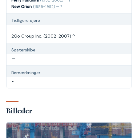
Ferry Fukuoka
(1992-2002) — ?
New Orion
(1989-1992) — ?
Tidligere ejere
2Go Group Inc. (2002-2007) ?
Søsterskibe
—
Bemærkninger
-
Billeder