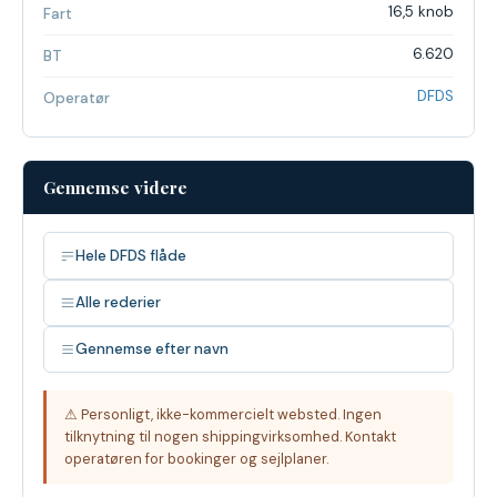
16,5 knob
Fart
6.620
BT
DFDS
Operatør
Gennemse videre
Hele DFDS flåde
Alle rederier
Gennemse efter navn
⚠ Personligt, ikke-kommercielt websted. Ingen
tilknytning til nogen shippingvirksomhed. Kontakt
operatøren for bookinger og sejlplaner.