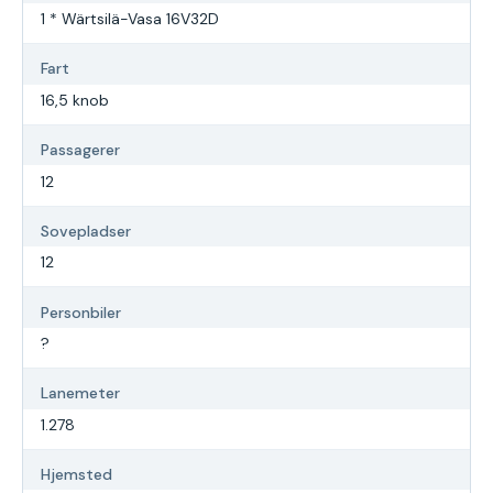
1 * Wärtsilä-Vasa 16V32D
Fart
16,5 knob
Passagerer
12
Sovepladser
12
Personbiler
?
Lanemeter
1.278
Hjemsted