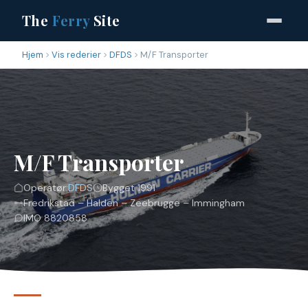
The
Ferry
Site
Hjem
Vis rederier
DFDS
M/F Transporter
M/F Transporter
Operatør:
DFDS
Bygget 1991
Fredrikstad – Halden – Zeebrugge – Immingham
IMO 8820858