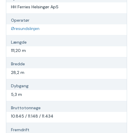
HH Ferries Helsingør ApS
Operatør
Øresundslinjen
Længde
111,20 m
Bredde
28,2 m
Dybgang
5,3 m
Bruttotonnage
10.845 / 11.148 / 11.434
Fremdrift