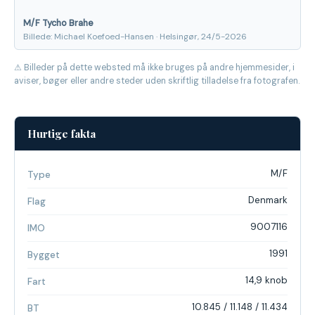
M/F Tycho Brahe
Billede: Michael Koefoed-Hansen · Helsingør, 24/5-2026
⚠ Billeder på dette websted må ikke bruges på andre hjemmesider, i
aviser, bøger eller andre steder uden skriftlig tilladelse fra fotografen.
Hurtige fakta
M/F
Type
Denmark
Flag
9007116
IMO
1991
Bygget
14,9 knob
Fart
10.845 / 11.148 / 11.434
BT