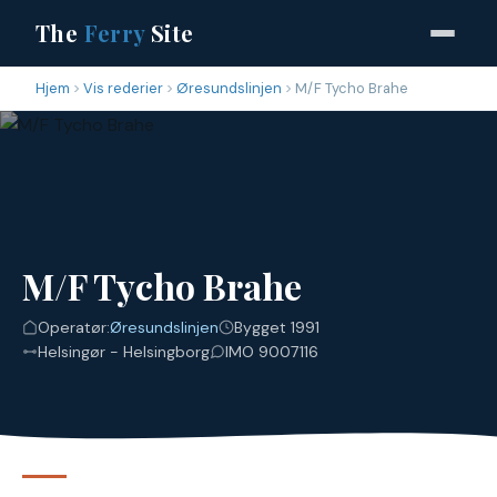
The
Ferry
Site
Hjem
Vis rederier
Øresundslinjen
M/F Tycho Brahe
M/F Tycho Brahe
Operatør:
Øresundslinjen
Bygget 1991
Helsingør - Helsingborg
IMO 9007116