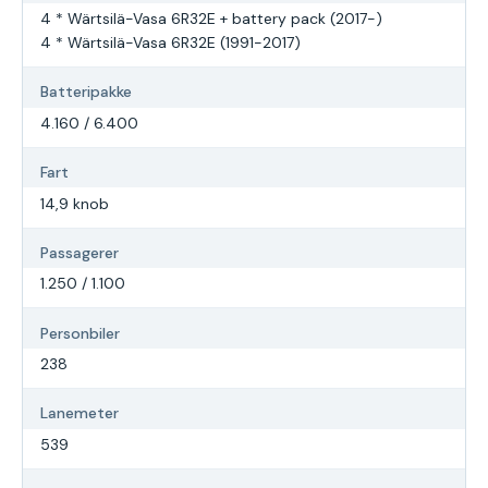
4 * Wärtsilä-Vasa 6R32E + battery pack (2017-)
4 * Wärtsilä-Vasa 6R32E (1991-2017)
Batteripakke
4.160 / 6.400
Fart
14,9 knob
Passagerer
1.250 / 1.100
Personbiler
238
Lanemeter
539