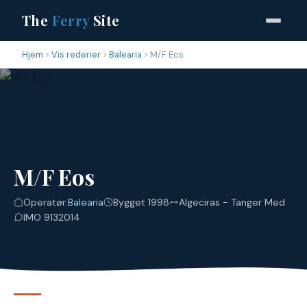
The
Ferry
Site
Hjem
Vis rederier
Balearia
M/F Eos
M/F Eos
Operatør:
Balearia
Bygget 1998
Algeciras - Tanger Med
IMO 9132014