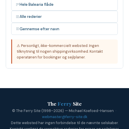
Hele Balearia flåde
Alle rederier
Gennemse efter navn
⚠ Personligt, ikke-kommercielt websted. Ingen
tilknytning til nogen shippingvirksomhed. Kontakt
operatøren for bookinger og sejlplaner.
The
Ferry
Site
© The Ferry Site (1998–2026) — Michael Koefoed-Hansen ·
webmaster@ferry-site.dk
Dette websted har ingen forbindelse til de nævnte selskaber.
Kontakt venligst de respektive rederier for priser og sejlplaner.