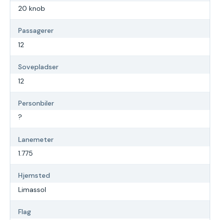
20 knob
Passagerer
12
Sovepladser
12
Personbiler
?
Lanemeter
1.775
Hjemsted
Limassol
Flag