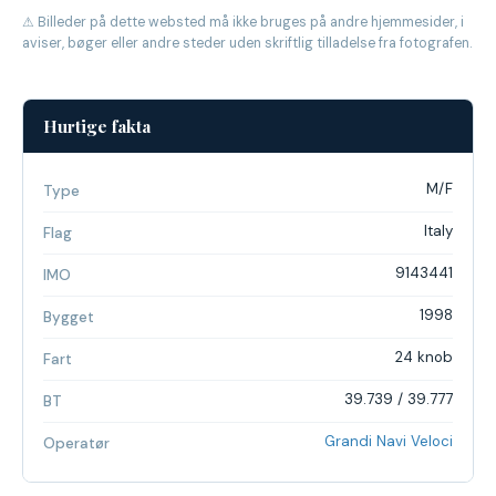
⚠ Billeder på dette websted må ikke bruges på andre hjemmesider, i
aviser, bøger eller andre steder uden skriftlig tilladelse fra fotografen.
Hurtige fakta
M/F
Type
Italy
Flag
9143441
IMO
1998
Bygget
24 knob
Fart
39.739 / 39.777
BT
Grandi Navi Veloci
Operatør