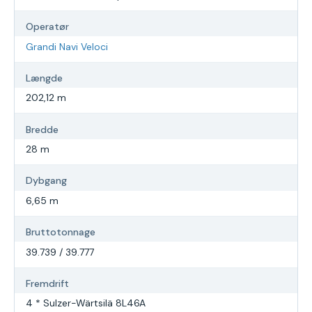
Operatør
Grandi Navi Veloci
Længde
202,12 m
Bredde
28 m
Dybgang
6,65 m
Bruttotonnage
39.739 / 39.777
Fremdrift
4 * Sulzer-Wärtsilä 8L46A