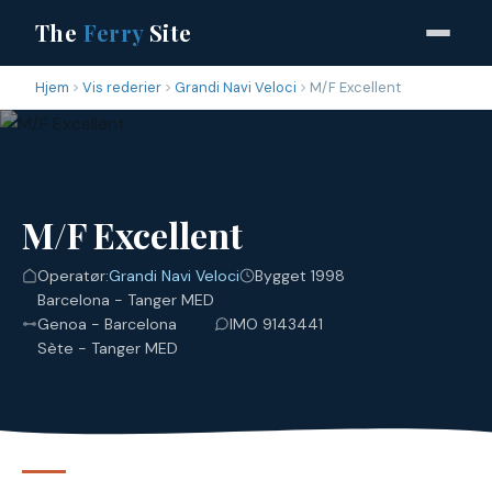
The
Ferry
Site
Hjem
Vis rederier
Grandi Navi Veloci
M/F Excellent
M/F Excellent
Operatør:
Grandi Navi Veloci
Bygget 1998
Barcelona - Tanger MED
Genoa - Barcelona
IMO 9143441
Sète - Tanger MED