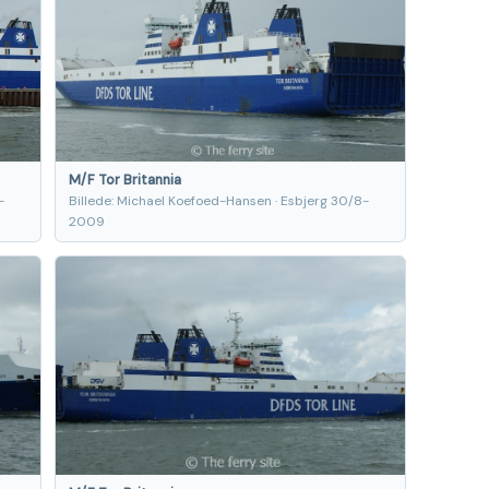
M/F Tor Britannia
-
Billede: Michael Koefoed-Hansen · Esbjerg 30/8-
2009