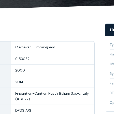
Hu
Ty
Cuxhaven - Immingham
Fl
9153032
IM
2000
By
2014
Fa
BT
Fincantieri-Cantieri Navali Italiani S.p.A., Italy
(#6022)
Op
DFDS A/S