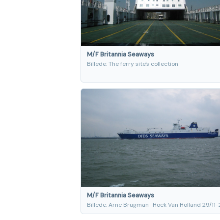
M/F Britannia Seaways
Billede: The ferry site's collection
M/F Britannia Seaways
Billede: Arne Brugman · Hoek Van Holland 29/11-