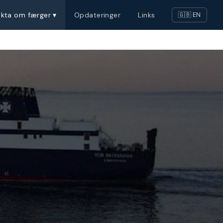
akta om færger ▾
Opdateringer
Links
🇬🇧 EN