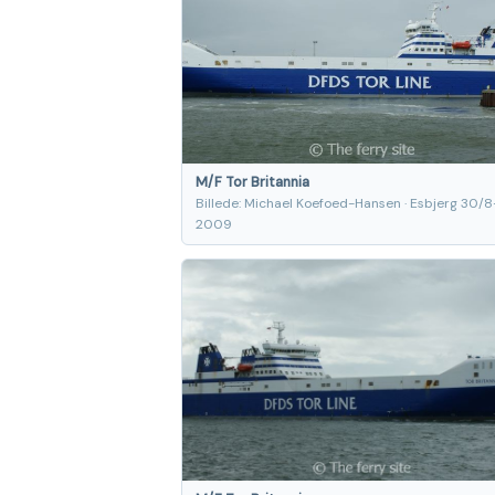
M/F Tor Britannia
Billede: Michael Koefoed-Hansen · Esbjerg 30/8
2009