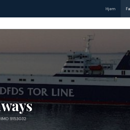
Hjem
F
aways
IMO 9153032