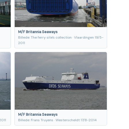
M/F Britannia Seaways
Billede: The ferry site's collection · Vlaardingen 19/5-
2011
M/F Britannia Seaways
2011
Billede: Frans Truyens · Westerscheldt 17/8-2014