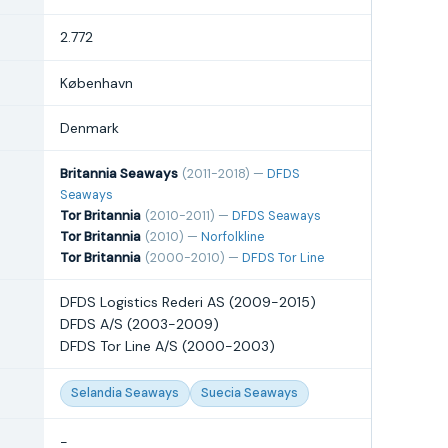
2.772
København
Denmark
Britannia Seaways
(2011-2018) —
DFDS
Seaways
Tor Britannia
(2010-2011) —
DFDS Seaways
Tor Britannia
(2010) —
Norfolkline
Tor Britannia
(2000-2010) —
DFDS Tor Line
DFDS Logistics Rederi AS (2009-2015)
DFDS A/S (2003-2009)
DFDS Tor Line A/S (2000-2003)
Selandia Seaways
Suecia Seaways
-