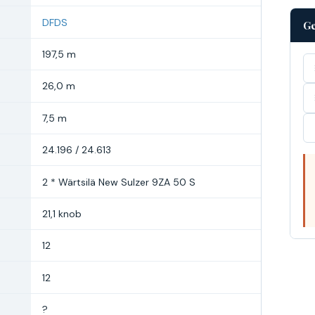
DFDS
Ge
197,5 m
26,0 m
7,5 m
24.196 / 24.613
2 * Wärtsilä New Sulzer 9ZA 50 S
21,1 knob
12
12
?