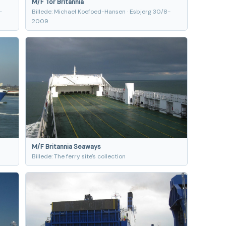
M/F Tor Britannia
-
Billede: Michael Koefoed-Hansen · Esbjerg 30/8-
2009
M/F Britannia Seaways
Billede: The ferry site's collection