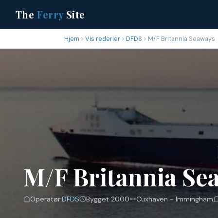
The
Ferry
Site
Hjem
Vis rederier
DFDS
M/F Britannia Seaways
M/F Britannia Se
Operatør:
DFDS
Bygget 2000
Cuxhaven - Immingham