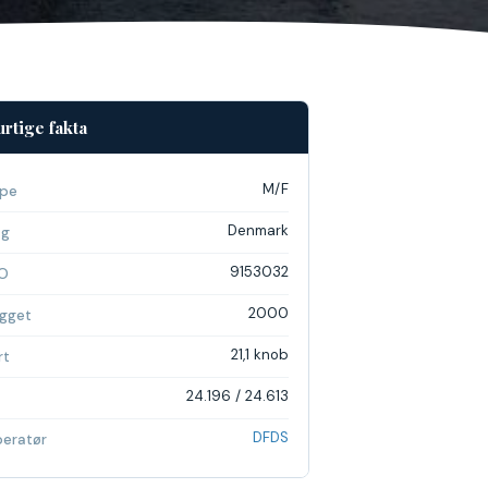
rtige fakta
M/F
pe
Denmark
ag
9153032
O
2000
gget
21,1 knob
rt
24.196 / 24.613
DFDS
eratør