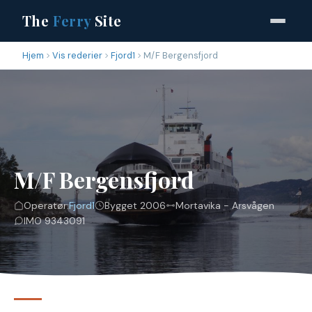
The
Ferry
Site
Hjem
Vis rederier
Fjord1
M/F Bergensfjord
M/F Bergensfjord
Operatør:
Fjord1
Bygget 2006
Mortavika - Arsvågen
IMO 9343091