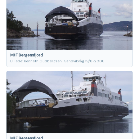
M/F Bergensfjord
Billede: Kenneth Gudbergsen · Sandvikvåg 19/8-2008
M/F Bergensfjord