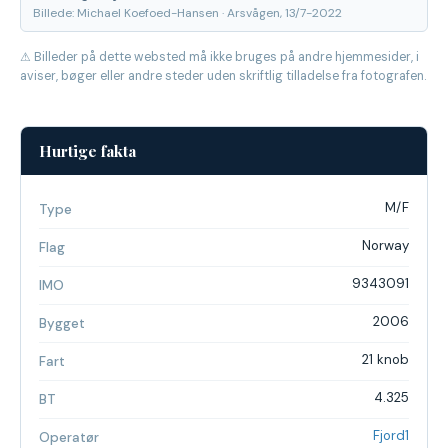
Billede: Michael Koefoed-Hansen · Arsvågen, 13/7-2022
⚠ Billeder på dette websted må ikke bruges på andre hjemmesider, i
aviser, bøger eller andre steder uden skriftlig tilladelse fra fotografen.
Hurtige fakta
M/F
Type
Norway
Flag
9343091
IMO
2006
Bygget
21 knob
Fart
4.325
BT
Fjord1
Operatør