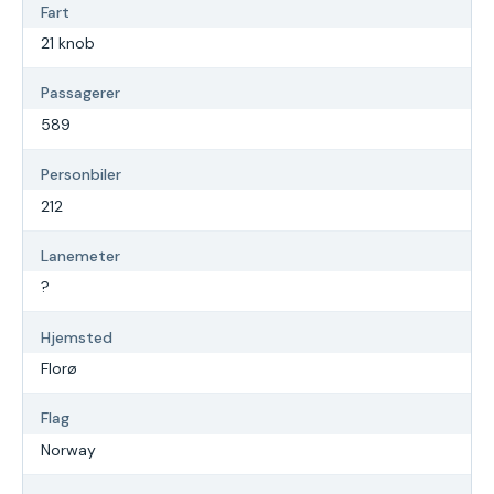
Fart
21 knob
Passagerer
589
Personbiler
212
Lanemeter
?
Hjemsted
Florø
Flag
Norway