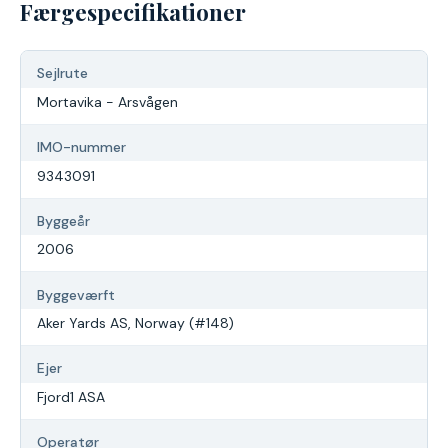
Færgespecifikationer
Sejlrute
Mortavika - Arsvågen
IMO-nummer
9343091
Byggeår
2006
Byggeværft
Aker Yards AS, Norway (#148)
Ejer
Fjord1 ASA
Operatør