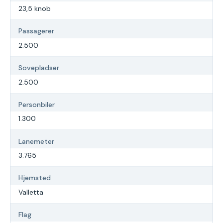
23,5 knob
Passagerer
2.500
Sovepladser
2.500
Personbiler
1.300
Lanemeter
3.765
Hjemsted
Valletta
Flag