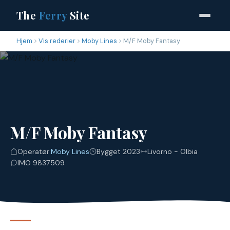
The
Ferry
Site
Hjem
Vis rederier
Moby Lines
M/F Moby Fantasy
M/F Moby Fantasy
Operatør:
Moby Lines
Bygget 2023
Livorno - Olbia
IMO 9837509