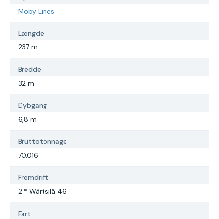
Moby Lines
Længde
237 m
Bredde
32 m
Dybgang
6,8 m
Bruttotonnage
70.016
Fremdrift
2 * Wärtsilä 46
Fart