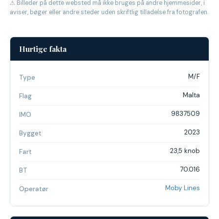
⚠ Billeder på dette websted må ikke bruges på andre hjemmesider, i
aviser, bøger eller andre steder uden skriftlig tilladelse fra fotografen.
Hurtige fakta
M/F
Type
Malta
Flag
9837509
IMO
2023
Bygget
23,5 knob
Fart
70.016
BT
Moby Lines
Operatør