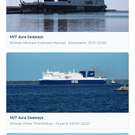
M/F Aura Seaways
Billede: Michael Koefoed-Hansen · Karlshamn, 15/5-2022
M/F Aura Seaways
Billede: Peter Therkildsen · Fayard, 24/10-2022