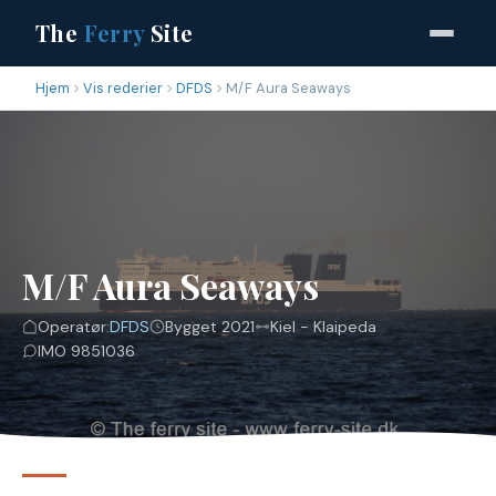
The
Ferry
Site
Hjem
Vis rederier
DFDS
M/F Aura Seaways
M/F Aura Seaways
Operatør:
DFDS
Bygget 2021
Kiel - Klaipeda
IMO 9851036