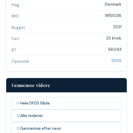
Denmark
Flag
9851036
IMO
2021
Bygget
23 knob
Fart
56.043
BT
DFDS
Operatør
Gennemse videre
Hele DFDS flåde
Alle rederier
Gennemse efter navn