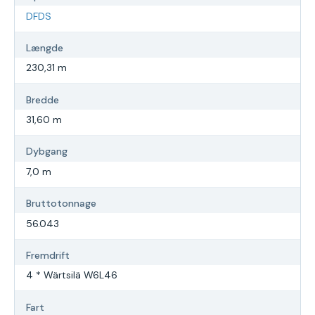
DFDS
Længde
230,31 m
Bredde
31,60 m
Dybgang
7,0 m
Bruttotonnage
56.043
Fremdrift
4 * Wärtsilä W6L46
Fart