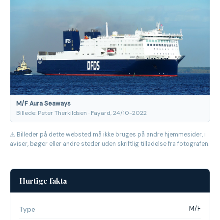
M/F Aura Seaways
Billede: Peter Therkildsen · Fayard, 24/10-2022
⚠ Billeder på dette websted må ikke bruges på andre hjemmesider, i
aviser, bøger eller andre steder uden skriftlig tilladelse fra fotografen.
Hurtige fakta
M/F
Type