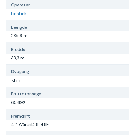
Operatør
FinnLink
Længde
235,6 m
Bredde
33,3 m
Dybgang
7,1 m
Bruttotonnage
65.692
Fremdrift
4 * Wärtsilä 6L46F