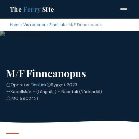
The
Ferry
Site
Hjem
Vis rederier
FinnLink
M/F Finncanopus
M/F Finncanopus
Operatør:
FinnLink
Bygget 2023
Kapellskär - (Långnäs) - Naantali (Nådendal)
IMO 9902421