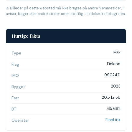
⚠ Billeder på dette websted må ikke bruges på andre hjemmesider, i
aviser, bøger eller andre steder uden skriftlig tilladelse fra fotografen.
Hurtige fakta
M/F
Type
Finland
Flag
9902421
IMO
2023
Bygget
20,5 knob
Fart
65.692
BT
FinnLink
Operatør