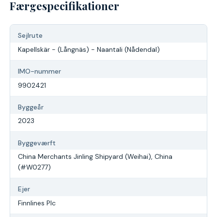
Færgespecifikationer
Sejlrute
Kapellskär - (Långnäs) - Naantali (Nådendal)
IMO-nummer
9902421
Byggeår
2023
Byggeværft
China Merchants Jinling Shipyard (Weihai), China
(#W0277)
Ejer
Finnlines Plc