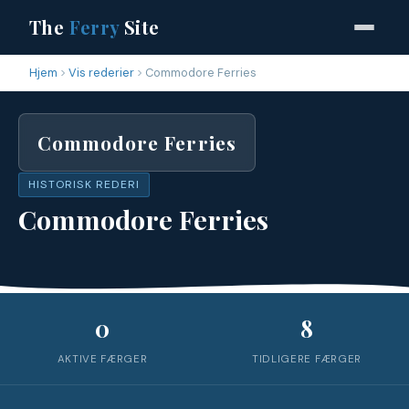
The
Ferry
Site
Hjem
Vis rederier
Commodore Ferries
Commodore Ferries
HISTORISK REDERI
Commodore Ferries
0
8
AKTIVE FÆRGER
TIDLIGERE FÆRGER