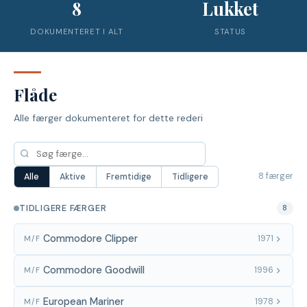
8
Lukket
DOKUMENTERET I ALT
STATUS
Flåde
Alle færger dokumenteret for dette rederi
8 færger
Alle
Aktive
Fremtidige
Tidligere
TIDLIGERE FÆRGER
8
Commodore Clipper
1971
M/F
Commodore Goodwill
1996
M/F
European Mariner
1978
M/F