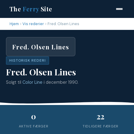
The
Ferry
Site
Hjem
Vis rederier
Fred. Olsen Lines
Fred. Olsen Lines
HISTORISK REDERI
Fred. Olsen Lines
Solgt til
Color Line
i december 1990.
0
22
AKTIVE FÆRGER
TIDLIGERE FÆRGER