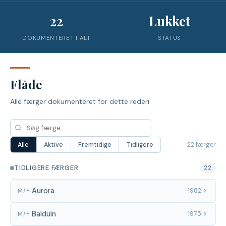
22
Lukket
DOKUMENTERET I ALT
STATUS
Flåde
Alle færger dokumenteret for dette rederi
22 færger
Alle
Aktive
Fremtidige
Tidligere
TIDLIGERE FÆRGER
22
Aurora
1982
M/F
Balduin
1975
M/F