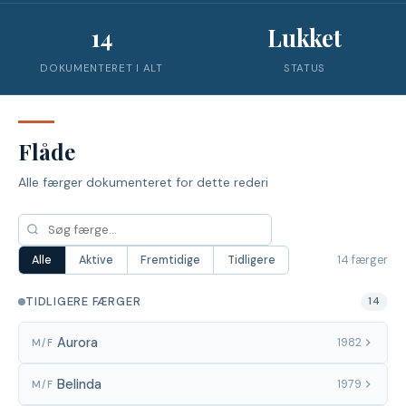
14
Lukket
DOKUMENTERET I ALT
STATUS
Flåde
Alle færger dokumenteret for dette rederi
14 færger
Alle
Aktive
Fremtidige
Tidligere
TIDLIGERE FÆRGER
14
Aurora
1982
M/F
Belinda
1979
M/F