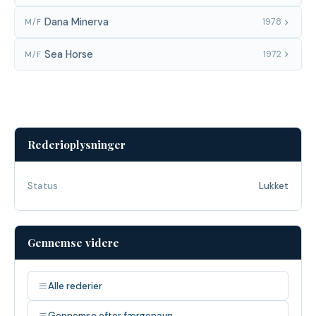
Dana Minerva
1978
M/F
Sea Horse
1972
M/F
Rederioplysninger
Status
Lukket
Gennemse videre
Alle rederier
Gennemse efter færgenavn