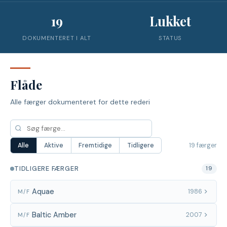
19
Lukket
DOKUMENTERET I ALT
STATUS
Flåde
Alle færger dokumenteret for dette rederi
19 færger
Alle
Aktive
Fremtidige
Tidligere
TIDLIGERE FÆRGER
19
Aquae
1986
M/F
Baltic Amber
2007
M/F