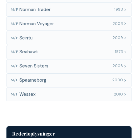
Norman Trader
1998
M/F
Norman Voyager
2008
M/F
Scintu
2009
M/F
Seahawk
1973
M/F
Seven Sisters
2006
M/F
Spaarneborg
2000
M/F
Wessex
2010
M/F
Rederioplysninger