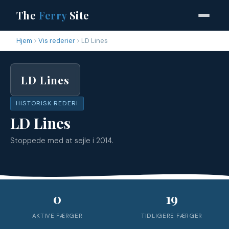
The
Ferry
Site
Hjem
Vis rederier
LD Lines
LD Lines
HISTORISK REDERI
LD Lines
Stoppede med at sejle i 2014.
0
19
AKTIVE FÆRGER
TIDLIGERE FÆRGER