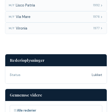
Lisco Patria
1992
M/F
Via Mare
1976
M/F
Vironia
1977
M/F
Rederioplysninger
Status
Lukket
Gennemse videre
Alle rederier