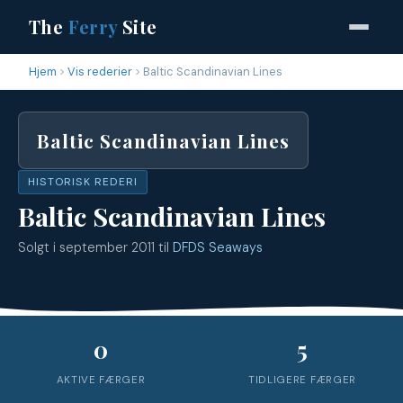
The
Ferry
Site
Hjem
Vis rederier
Baltic Scandinavian Lines
Baltic Scandinavian Lines
HISTORISK REDERI
Baltic Scandinavian Lines
Solgt i september 2011 til
DFDS Seaways
0
5
AKTIVE FÆRGER
TIDLIGERE FÆRGER