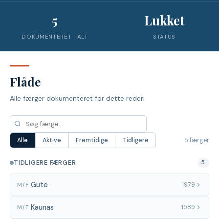
5
Lukket
DOKUMENTERET I ALT
STATUS
Flåde
Alle færger dokumenteret for dette rederi
5 færger
Alle
Aktive
Fremtidige
Tidligere
TIDLIGERE FÆRGER
5
Gute
1979
M/F
Kaunas
1989
M/F