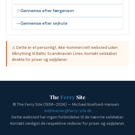
Gennemse efter færgenavn
Gennemse efter sejlrute
⚠ Dette er et personligt, ikke-kommercielt websted uden
tilknytning til Baltic Scandinavian Lines. Kontakt selskabet
direkte for priser og sejlplaner.
The
Ferry
Site
© The Ferry Site (1998–2026) — Michael Koefoed-Hansen ·
webmaster@ferry-site.dk
Dette websted har ingen forbindelse til de nævnte selskaber.
Kontakt venligst de respektive rederier for priser og sejlplaner.