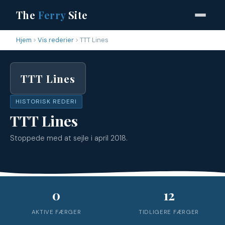
The
Ferry
Site
Hjem
Vis rederier
TTT Lines
TTT Lines
HISTORISK REDERI
TTT Lines
Stoppede med at sejle i april 2018.
0
12
AKTIVE FÆRGER
TIDLIGERE FÆRGER