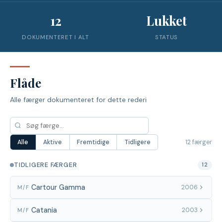
12
Lukket
DOKUMENTERET I ALT
STATUS
Flåde
Alle færger dokumenteret for dette rederi
12 færger
Alle
Aktive
Fremtidige
Tidligere
TIDLIGERE FÆRGER
12
Cartour Gamma
2006
M/F
Catania
2003
M/F