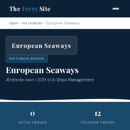
The
Ferry
Site
Hjem
Vis rederier
European Seaways
European Seaways
HISTORISK REDERI
European Seaways
Ændrede navn i 2019 til
A-Ships Management
0
12
AKTIVE FÆRGER
TIDLIGERE FÆRGER