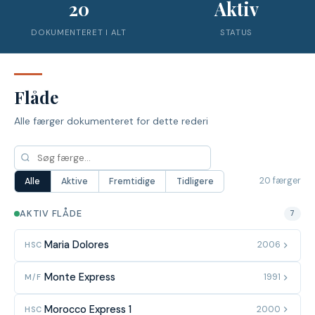
20
Aktiv
DOKUMENTERET I ALT
STATUS
Flåde
Alle færger dokumenteret for dette rederi
20 færger
Alle
Aktive
Fremtidige
Tidligere
AKTIV FLÅDE
7
Maria Dolores
2006
HSC
Monte Express
1991
M/F
Morocco Express 1
2000
HSC