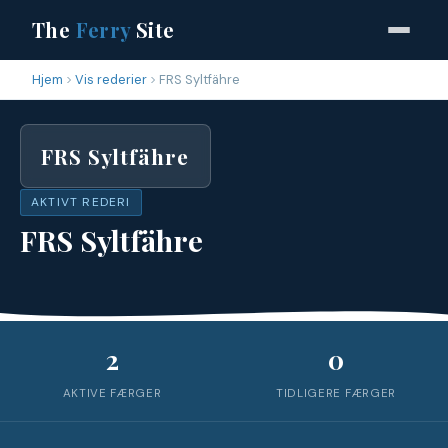
The
Ferry
Site
Hjem
Vis rederier
FRS Syltfähre
FRS Syltfähre
AKTIVT REDERI
FRS Syltfähre
2
0
AKTIVE FÆRGER
TIDLIGERE FÆRGER