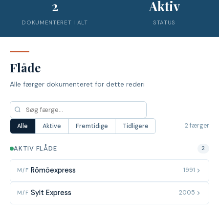
2
Aktiv
DOKUMENTERET I ALT
STATUS
Flåde
Alle færger dokumenteret for dette rederi
2 færger
Alle
Aktive
Fremtidige
Tidligere
AKTIV FLÅDE
2
Römöexpress
1991
M/F
Sylt Express
2005
M/F