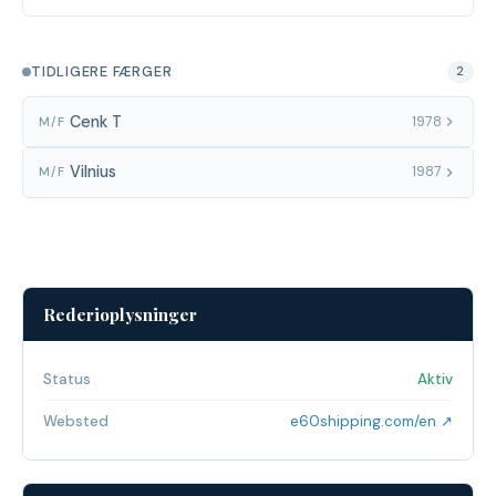
TIDLIGERE FÆRGER
2
Cenk T
1978
M/F
Vilnius
1987
M/F
Rederioplysninger
Status
Aktiv
Websted
e60shipping.com/en ↗