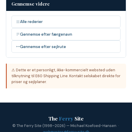
Gennemse videre
Alle rederier
Gennemse efter færgenavn
Gennemse efter sejlrute
⚠ Dette er et personligt, ikke-kommercielt websted uden
tilknytning til E60 Shipping Line. Kontakt selskabet direkte for
priser og sejlplaner.
The
Ferry
Site
© The Ferry Site (1998–2026) — Michael Koefoed-Hansen ·
webmaster@ferry-site.dk