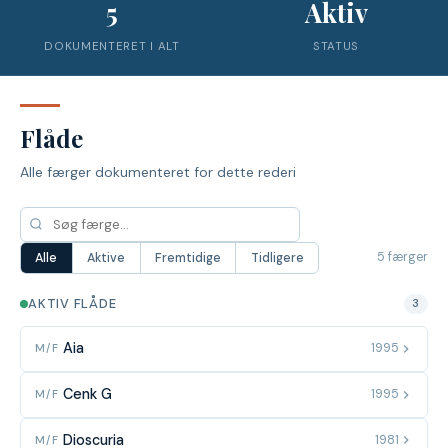
5
Aktiv
DOKUMENTERET I ALT
STATUS
Flåde
Alle færger dokumenteret for dette rederi
5 færger
Alle
Aktive
Fremtidige
Tidligere
AKTIV FLÅDE
3
Aia
1995
M/F
Cenk G
1995
M/F
Dioscuria
1981
M/F