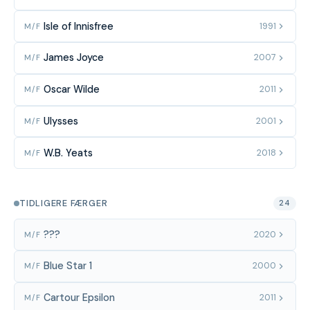
Isle of Innisfree
1991
M/F
James Joyce
2007
M/F
Oscar Wilde
2011
M/F
Ulysses
2001
M/F
W.B. Yeats
2018
M/F
TIDLIGERE FÆRGER
24
???
2020
M/F
Blue Star 1
2000
M/F
Cartour Epsilon
2011
M/F