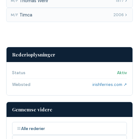
Thomas Wehr
1977
M/F
Timca
2006
M/F
Rederioplysninger
Status
Aktiv
Websted
irishferries.com ↗
Gennemse videre
Alle rederier