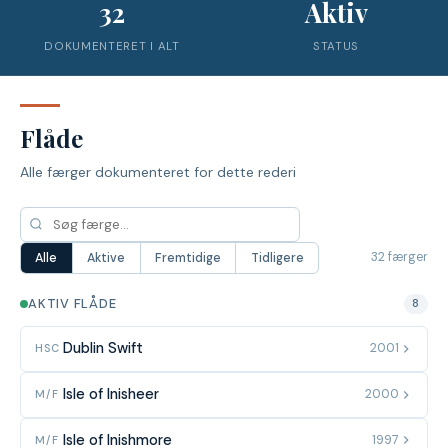
32
Aktiv
DOKUMENTERET I ALT
STATUS
Flåde
Alle færger dokumenteret for dette rederi
32 færger
Alle
Aktive
Fremtidige
Tidligere
AKTIV FLÅDE
8
Dublin Swift
2001
HSC
Isle of Inisheer
2000
M/F
Isle of Inishmore
1997
M/F