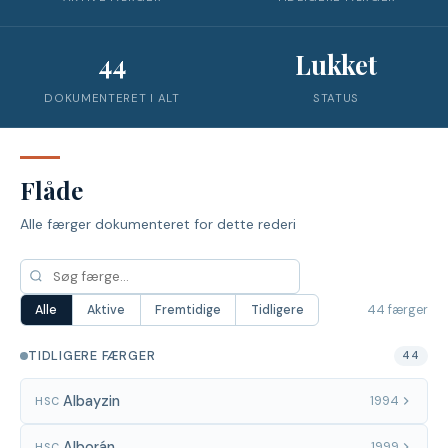
44
Lukket
DOKUMENTERET I ALT
STATUS
Flåde
Alle færger dokumenteret for dette rederi
44 færger
Alle
Aktive
Fremtidige
Tidligere
TIDLIGERE FÆRGER
44
Albayzin
1994
HSC
Alborán
1999
HSC