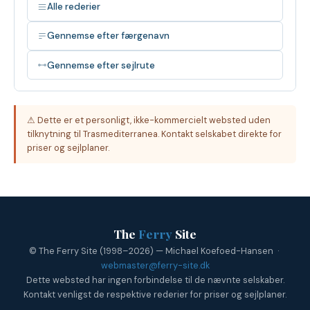
Alle rederier
Gennemse efter færgenavn
Gennemse efter sejlrute
⚠ Dette er et personligt, ikke-kommercielt websted uden
tilknytning til Trasmediterranea. Kontakt selskabet direkte for
priser og sejlplaner.
The
Ferry
Site
© The Ferry Site (1998–2026) — Michael Koefoed-Hansen ·
webmaster@ferry-site.dk
Dette websted har ingen forbindelse til de nævnte selskaber.
Kontakt venligst de respektive rederier for priser og sejlplaner.