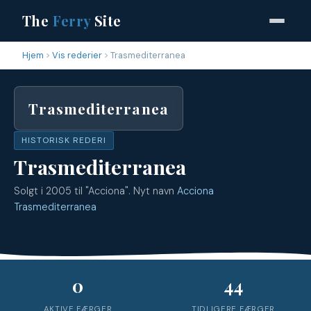
The
Ferry
Site
Hjem
Vis rederier
Trasmediterranea
Trasmediterranea
HISTORISK REDERI
Trasmediterranea
Solgt i 2005 til "Acciona". Nyt navn
Acciona
Trasmediterranea
0
44
AKTIVE FÆRGER
TIDLIGERE FÆRGER