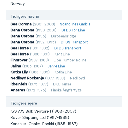
Norway
Tidligere navne
Sea Corona
(2001-2008) —
Scandlines GmbH
Dana Corona
(1999-2001) —
DFDS Tor Line
Dana Corona
(1995) — Euroseabridge
Dana Corona
(1992-1995) —
DFDS Transport
Sea Horse
(1991-1992) —
DFDS Transport
Sea Horse
(1988-1991) — Kent Line
Finnrover
(1987-1988) — Elbe Humber Roline
Jalina
(1985-1987) —
Jahre Line
Kotka Lily
(1983-1985) — Kotka Line
Nedlloyd Rockanje
(1977-1983) — Nedlloyd
Rheinfels
(1975-1977) — D.G. Hansa
Antares
(1972-1975) — Finska Ångfartygs
Tidligere ejere
K/S A/S Bulk Venture I (1988-2007)
Rover Shipping Ltd (1987-1988)
Kansallis-Osake-Pankki (1985-1987)