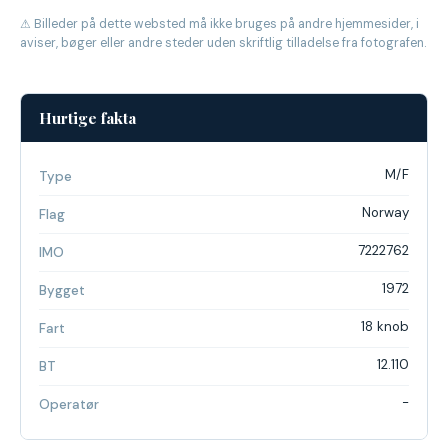
⚠ Billeder på dette websted må ikke bruges på andre hjemmesider, i
aviser, bøger eller andre steder uden skriftlig tilladelse fra fotografen.
Hurtige fakta
M/F
Type
Norway
Flag
7222762
IMO
1972
Bygget
18 knob
Fart
12.110
BT
-
Operatør