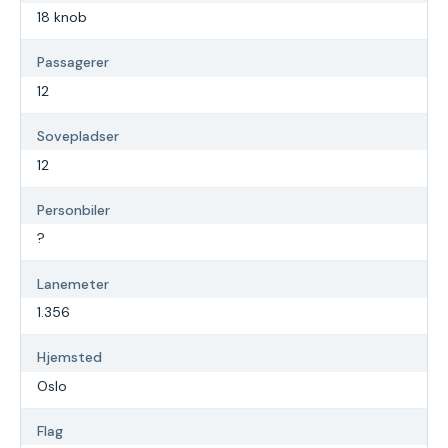
18 knob
Passagerer
12
Sovepladser
12
Personbiler
?
Lanemeter
1.356
Hjemsted
Oslo
Flag