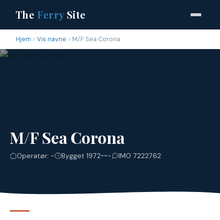
The
Ferry
Site
Hjem
Vis navne
M/F Sea Corona
M/F Sea Corona
Operatør: -
Bygget 1972
-
IMO 7222762