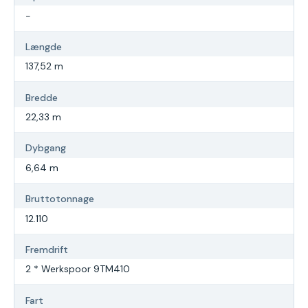
-
Længde
137,52 m
Bredde
22,33 m
Dybgang
6,64 m
Bruttotonnage
12.110
Fremdrift
2 * Werkspoor 9TM410
Fart