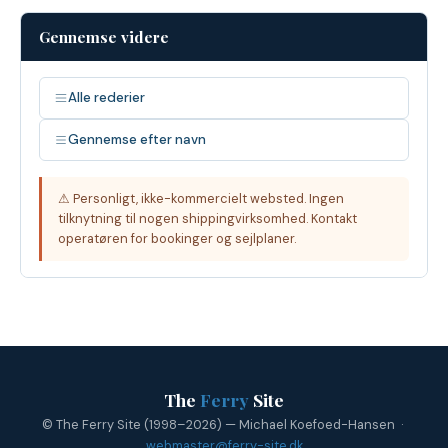
Gennemse videre
Alle rederier
Gennemse efter navn
⚠ Personligt, ikke-kommercielt websted. Ingen
tilknytning til nogen shippingvirksomhed. Kontakt
operatøren for bookinger og sejlplaner.
The
Ferry
Site
© The Ferry Site (1998–2026) — Michael Koefoed-Hansen ·
webmaster@ferry-site.dk